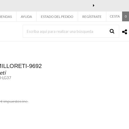
Next
CESTA
0
IENDAS
AYUDA
ESTADO DEL PEDIDO
REGÍSTRATE
MILLORETI-9692
eti
0-LG37
 €
impuestos inc.