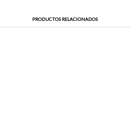
PRODUCTOS RELACIONADOS
2 colores
-50839
Brunate-31802
40
416523-40
199,00 €
- 50%
209,00 €
79,99 €