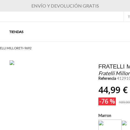
ENVÍO Y DEVOLUCIÓN GRATIS
T
TIENDAS
ELLI MILLORETI-9692
FRATELLI 
Fratelli Millor
Referencia
41291
44,99 €
-76 %
189,00
Marron