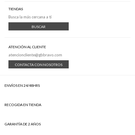
TIENDAS
Busca la más cercana a tí
BUSCAR
ATENCIÓN AL CLIENTE
atencioncliente@gbbravo.com
CONTACTA CON NOSOTROS
ENVÍOS EN 24/48HRS
RECOGIDA EN TIENDA
GARANTÍA DE 2 AÑOS