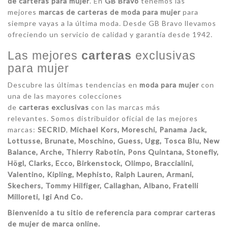
de
carteras
para mujer
. En
GB Bravo
tenemos las
mejores
marcas de
carteras
de moda para mujer
para
siempre vayas a la última moda. Desde GB Bravo llevamos
ofreciendo un servicio de calidad y garantía desde 1942.
Las mejores
carteras
exclusivas
para mujer
Descubre las últimas tendencias en
moda para mujer
con
una de las mayores colecciones
de
carteras
exclusivas
con las marcas más
relevantes. Somos distribuidor oficial de las mejores
marcas:
SECRID
,
Michael Kors, Moreschi, Panama Jack,
Lottusse, Brunate, Moschino, Guess, Ugg, Tosca Blu, New
Balance, Arche, Thierry Rabotin, Pons Quintana, Stonefly,
Högl, Clarks, Ecco, Birkenstock, Olimpo, Braccialini,
Valentino, Kipling, Mephisto, Ralph Lauren, Armani,
Skechers, Tommy Hilfiger, Callaghan, Albano, Fratelli
Milloreti, Igi And Co.
Bienvenido a tu sitio de referencia para comprar
carteras
de mujer de marca online.