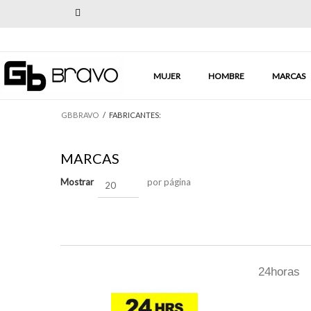
Previous
MUJER
HOMBRE
MARCAS
GBBRAVO
/
FABRICANTES:
MARCAS
Mostrar
por página
20
24horas