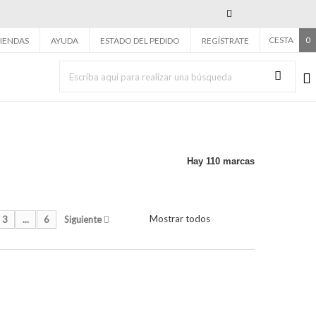
Next
CESTA
0
IENDAS
AYUDA
ESTADO DEL PEDIDO
REGÍSTRATE
Hay 110 marcas
Mostrar todos
3
...
6
Siguiente