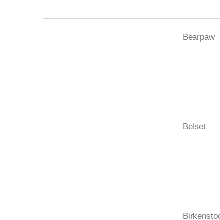
Bearpaw
Belset
Birkensto