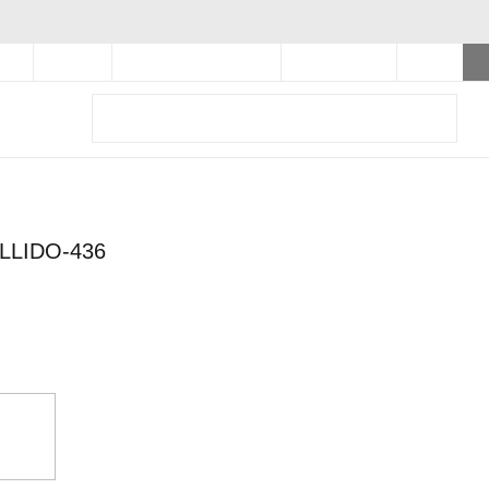
Next
CESTA
0
IENDAS
AYUDA
ESTADO DEL PEDIDO
REGÍSTRATE
LLIDO-436
o
-40