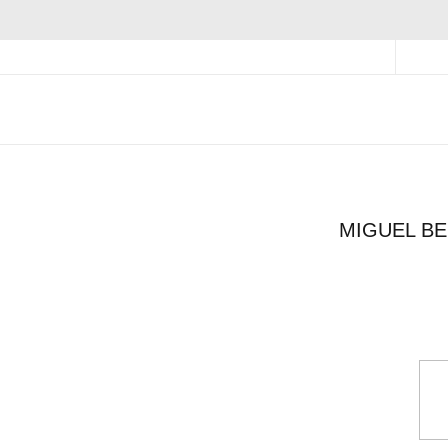
ENVÍO Y DEVOLUCIÓN GRATIS
T
TIENDAS
S
/
MIGUEL BELLIDO-436
MIGUEL BE
Miguel Bellid
Referencia
13101
39,99 €
Multicolor