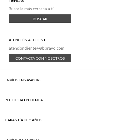
TIENDAS
Busca la más cercana a tí
BUSCAR
ATENCIÓN AL CLIENTE
atencioncliente@gbbravo.com
CONTACTA CON NOSOTROS
ENVÍOS EN 24/48HRS
RECOGIDA EN TIENDA
GARANTÍA DE 2 AÑOS
ENVÍOS A CANARIAS