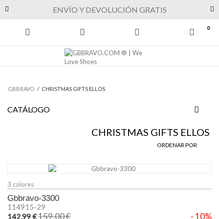
Previous
Next
ENVÍO Y DEVOLUCIÓN GRATIS
0
GBBRAVO
/
CHRISTMAS GIFTS ELLOS
CATÁLOGO
CHRISTMAS GIFTS ELLOS
ORDENAR POR
3 colores
Gbbravo-3300
114915-29
159,00 €
- 10%
142,99 €