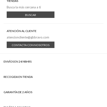
TIENDAS
Busca la más cercana a tí
BUSCAR
ATENCIÓN AL CLIENTE
atencioncliente@gbbravo.com
CONTACTA CON NOSOTROS
ENVÍOS EN 24/48HRS
RECOGIDA EN TIENDA
GARANTÍA DE 2 AÑOS