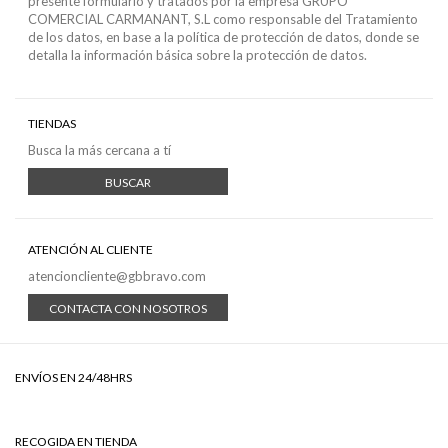
presente formulario y tratados por la empresa GRUPO
COMERCIAL CARMANANT, S.L como responsable del Tratamiento
de los datos, en base a
la política de protección de datos
, donde se
detalla la información básica sobre la protección de datos.
TIENDAS
Busca la más cercana a tí
BUSCAR
ATENCIÓN AL CLIENTE
atencioncliente@gbbravo.com
CONTACTA CON NOSOTROS
ENVÍOS EN 24/48HRS
RECOGIDA EN TIENDA