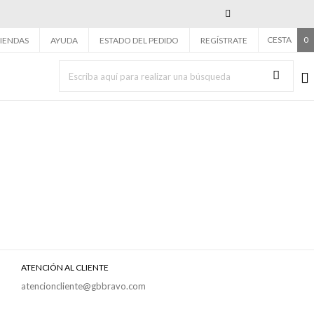
Next
CESTA
0
IENDAS
AYUDA
ESTADO DEL PEDIDO
REGÍSTRATE
ATENCIÓN AL CLIENTE
atencioncliente@gbbravo.com