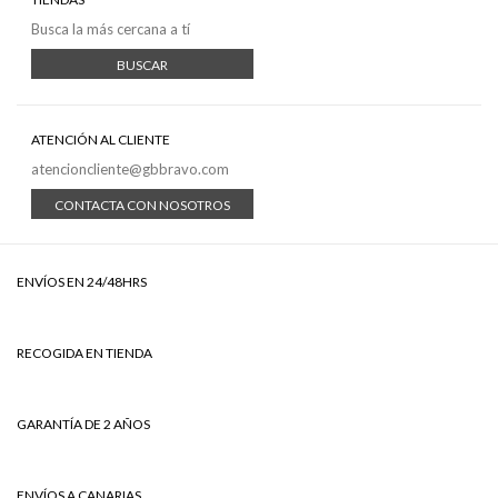
Busca la más cercana a tí
BUSCAR
ATENCIÓN AL CLIENTE
atencioncliente@gbbravo.com
CONTACTA CON NOSOTROS
ENVÍOS EN 24/48HRS
RECOGIDA EN TIENDA
GARANTÍA DE 2 AÑOS
ENVÍOS A CANARIAS