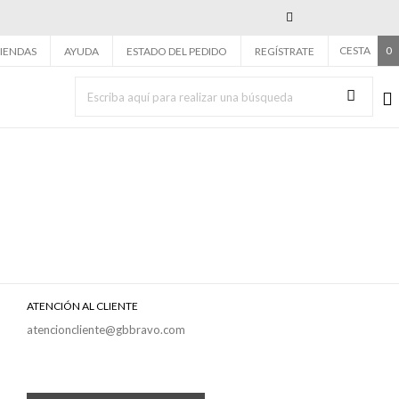
Next
CESTA
0
IENDAS
AYUDA
ESTADO DEL PEDIDO
REGÍSTRATE
ATENCIÓN AL CLIENTE
atencioncliente@gbbravo.com