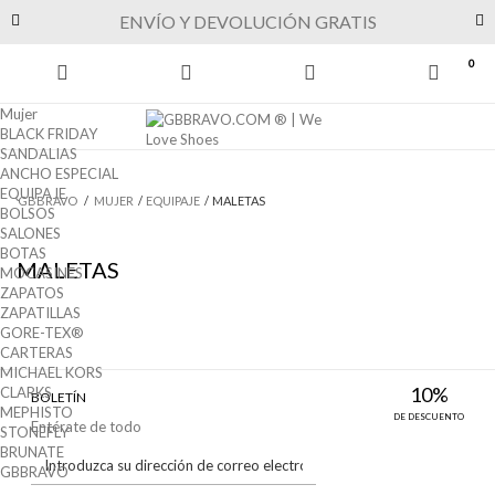
Previous
Next
ENVÍO Y DEVOLUCIÓN GRATIS
0
Mujer
BLACK FRIDAY
SANDALIAS
ANCHO ESPECIAL
EQUIPAJE
GBBRAVO
/
MUJER
/
EQUIPAJE
/
MALETAS
BOLSOS
SALONES
BOTAS
MALETAS
MOCASINES
ZAPATOS
ZAPATILLAS
GORE-TEX®
CARTERAS
MICHAEL KORS
10%
CLARKS
BOLETÍN
MEPHISTO
DE DESCUENTO
Entérate de todo
STONEFLY
BRUNATE
GBBRAVO