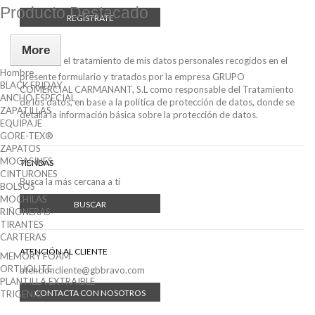
Producto Destacado
REGÍSTRATE
More
Acepto el tratamiento de mis datos personales recogidos en el
Hombre
presente formulario y tratados por la empresa GRUPO
BLACK FRIDAY
COMERCIAL CARMANANT, S.L como responsable del Tratamiento
ANCHO ESPECIAL
de los datos, en base a
la política de protección de datos
, donde se
ZAPATILLAS
detalla la información básica sobre la protección de datos.
EQUIPAJE
GORE-TEX®
ZAPATOS
MOCASINES
TIENDAS
CINTURONES
Busca la más cercana a tí
BOLSOS
MOCHILAS
BUSCAR
RIÑONERAS
TIRANTES
CARTERAS
ATENCIÓN AL CLIENTE
MEMORY FOAM
ORTHOLITE
atencioncliente@gbbravo.com
PLANTILLA EXTRAIBLE
CONTACTA CON NOSOTROS
TRIGENIC