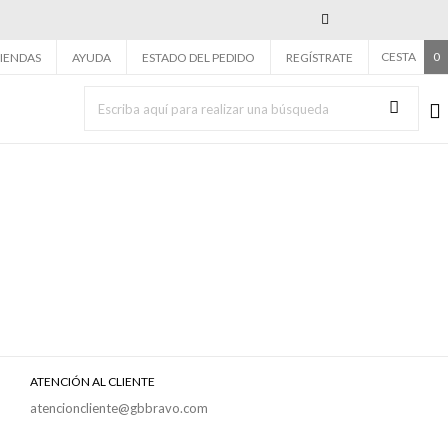
Next
CESTA
0
IENDAS
AYUDA
ESTADO DEL PEDIDO
REGÍSTRATE
ATENCIÓN AL CLIENTE
atencioncliente@gbbravo.com