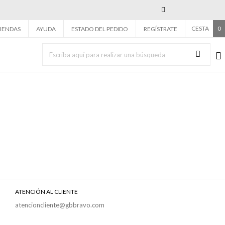
Next
CESTA
0
IENDAS
AYUDA
ESTADO DEL PEDIDO
REGÍSTRATE
ATENCIÓN AL CLIENTE
atencioncliente@gbbravo.com